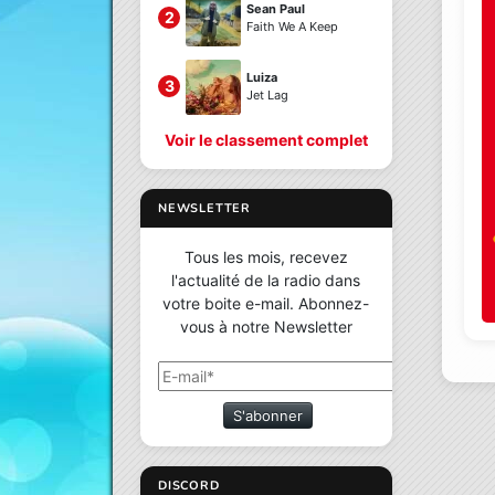
Sean Paul
2
Faith We A Keep
Luiza
3
Jet Lag
Voir le classement complet
NEWSLETTER
Tous les mois, recevez
l'actualité de la radio dans
votre boite e-mail. Abonnez-
vous à notre Newsletter
S'abonner
DISCORD