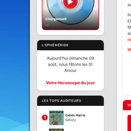
au
N
Chargement
E
...
M
a
r
L'EPHÉMÉRIDE
M
Aujourd'hui dimanche 09
août, nous fêtons les St
Amour
Votre Horoscope du jour
LES TOPS AUDITEURS
V
Calvin Harris
1
Satisfy