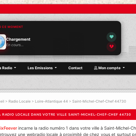
N CE MOMENT
Chargement
En cours…
a Radio
Les Emissions
Contact
Mon compte
eil
>
Radio Locale
>
Loire-Atlantique 44
>
Saint-Michel-Chef-Chef 44730
A RADIO LOCALE DANS VOTRE VILLE SAINT-MICHEL-CHEF-CHEF 44730
ixFeever
incarne la radio numéro 1 dans votre ville à Saint-Michel-Ch
etrouvez une webradio locale à proximité de chez vous et surtout pr