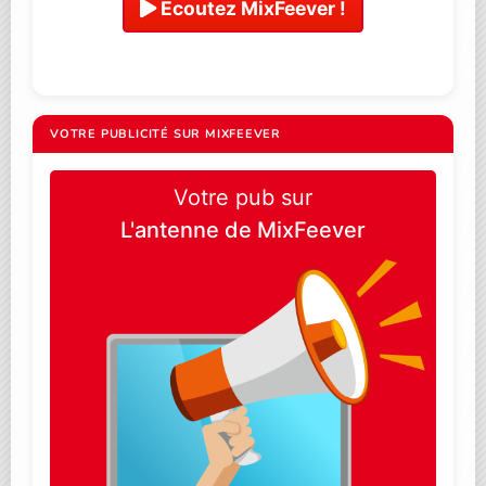
Ecoutez MixFeever !
VOTRE PUBLICITÉ SUR MIXFEEVER
Votre pub sur
L'antenne de MixFeever