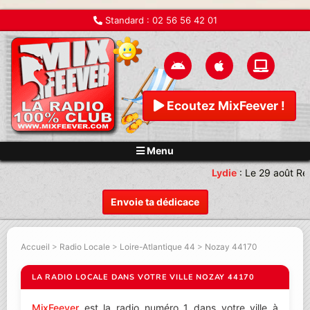
Standard :
02 56 56 42 01
Ecoutez MixFeever !
Menu
Lydie
:
Le 29 août Re
Envoie ta dédicace
Accueil
>
Radio Locale
>
Loire-Atlantique 44
>
Nozay 44170
LA RADIO LOCALE DANS VOTRE VILLE NOZAY 44170
MixFeever
est la radio numéro 1 dans votre ville à