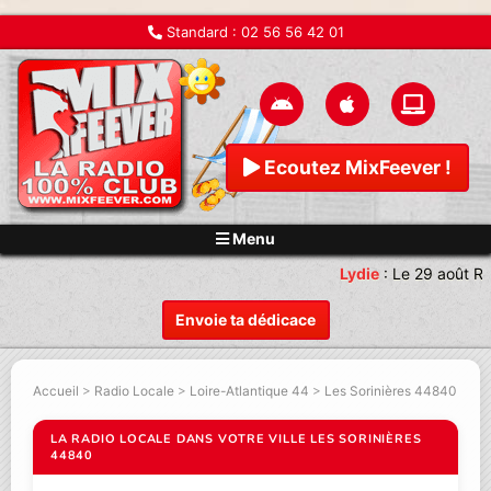
Standard :
02 56 56 42 01
Ecoutez MixFeever !
Menu
Lydie
:
Le 29 août Re
Envoie ta dédicace
Accueil
>
Radio Locale
>
Loire-Atlantique 44
>
Les Sorinières 44840
LA RADIO LOCALE DANS VOTRE VILLE LES SORINIÈRES
44840