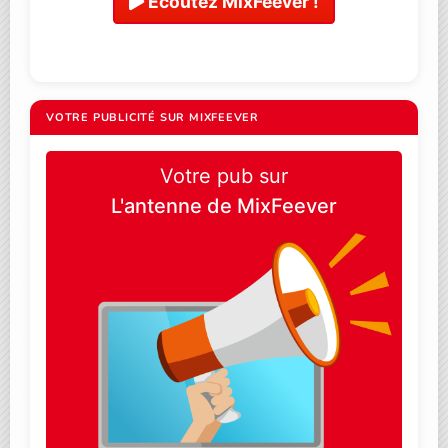
Ecoutez MixFeever !
VOTRE PUBLICITÉ SUR MIXFEEVER
Votre pub sur
L'antenne de MixFeever