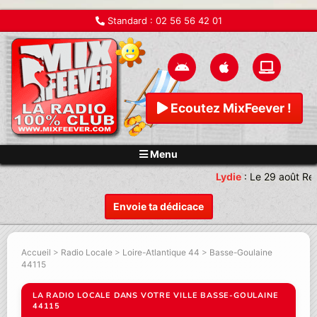
Standard :
02 56 56 42 01
Ecoutez MixFeever !
Menu
Lydie
:
Le 29 août Ren
Envoie ta dédicace
Accueil
>
Radio Locale
>
Loire-Atlantique 44
>
Basse-Goulaine
44115
LA RADIO LOCALE DANS VOTRE VILLE BASSE-GOULAINE
44115