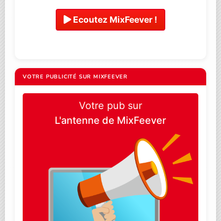
Ecoutez MixFeever !
VOTRE PUBLICITÉ SUR MIXFEEVER
Votre pub sur
L'antenne de MixFeever