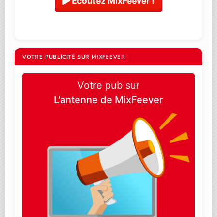
Ecoutez MixFeever !
VOTRE PUBLICITÉ SUR MIXFEEVER
Votre pub sur
L'antenne de MixFeever