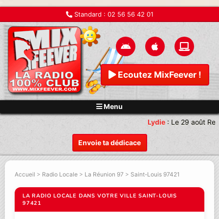
Standard :
02 56 56 42 01
Ecoutez MixFeever !
Menu
Lydie
:
Le 29 août Ren
Envoie ta dédicace
Accueil
>
Radio Locale
>
La Réunion 97
>
Saint-Louis 97421
LA RADIO LOCALE DANS VOTRE VILLE SAINT-LOUIS
97421