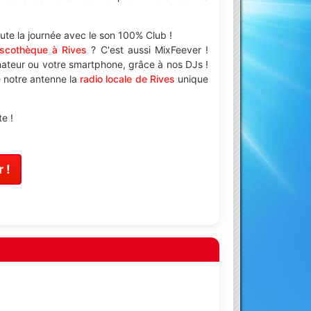
te la journée avec le son 100% Club !
iscothèque à Rives
? C'est aussi MixFeever !
nateur ou votre smartphone, grâce à nos DJs !
e notre antenne la
radio locale de Rives
unique
e !
 !