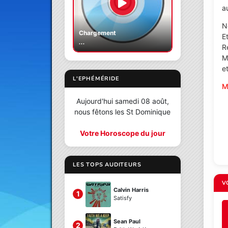
a
N
Chargement
E
...
R
M
et
L'EPHÉMÉRIDE
M
Aujourd'hui samedi 08 août,
nous fêtons les St Dominique
Votre Horoscope du jour
LES TOPS AUDITEURS
V
Calvin Harris
1
Satisfy
Sean Paul
2