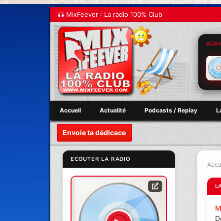
MixFeever : La radio 100% Club
E
Accueil
Actualité
Podcasts / Replay
L
Envoie ta dédicace
ECOUTER LA RADIO
Accu
L
M
D