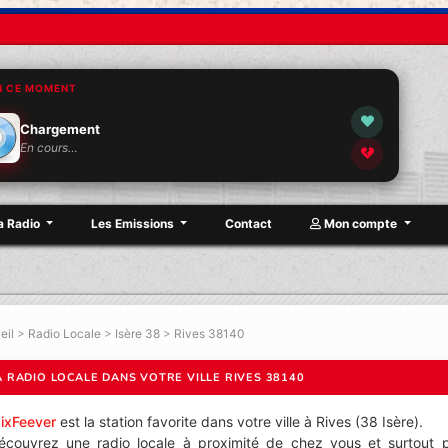
N CE MOMENT
Chargement
En cours…
a Radio
Les Emissions
Contact
Mon compte
eil
>
Radio Locale
>
Isère 38
>
Rives 38140
A RADIO LOCALE DANS VOTRE VILLE RIVES 38140
ixFeever
est la station favorite dans votre ville à Rives (38 Isère).
écouvrez une radio locale à proximité de chez vous et surtout 