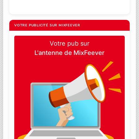
VOTRE PUBLICITÉ SUR MIXFEEVER
Votre pub sur
L'antenne de MixFeever