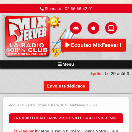
Standard :
02 56 56 42 01
Ecoutez MixFeever !
Menu
Lydie
:
Le 29 août Re
Envoie ta dédicace
Accueil
>
Radio Locale
>
Isère 38
>
Coublevie 38500
LA RADIO LOCALE DANS VOTRE VILLE COUBLEVIE 38500
MixFeever
incarne la radio numéro 1 dans votre ville à