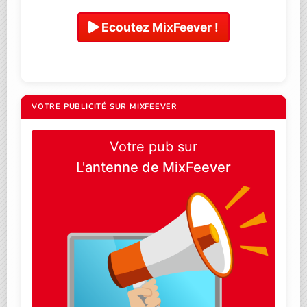
Ecoutez MixFeever !
VOTRE PUBLICITÉ SUR MIXFEEVER
Votre pub sur
L'antenne de MixFeever