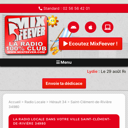
Standard :
02 56 56 42 01
Ecoutez MixFeever !
Menu
Lydie
:
Le 29 août Ren
Envoie ta dédicace
Accueil
>
Radio Locale
>
Hérault 34
>
Saint-Clément-de-Rivière
34980
LA RADIO LOCALE DANS VOTRE VILLE SAINT-CLÉMENT-
DE-RIVIÈRE 34980