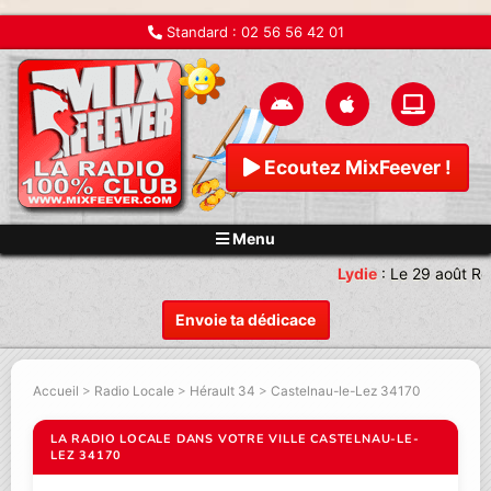
Standard :
02 56 56 42 01
Ecoutez MixFeever !
Menu
Lydie
:
Le 29 août Re
Envoie ta dédicace
Accueil
>
Radio Locale
>
Hérault 34
>
Castelnau-le-Lez 34170
LA RADIO LOCALE DANS VOTRE VILLE CASTELNAU-LE-
LEZ 34170