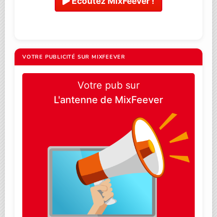
Ecoutez MixFeever !
VOTRE PUBLICITÉ SUR MIXFEEVER
Votre pub sur
L'antenne de MixFeever