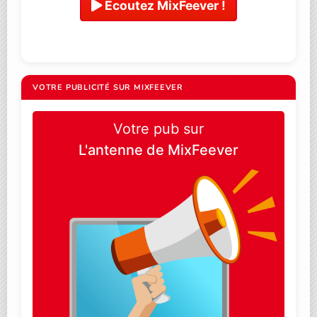
Ecoutez MixFeever !
VOTRE PUBLICITÉ SUR MIXFEEVER
Votre pub sur
L'antenne de MixFeever