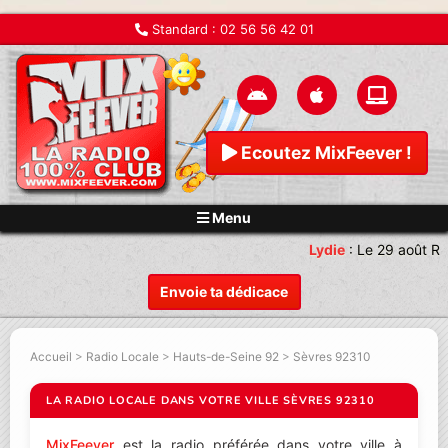
Standard :
02 56 56 42 01
Ecoutez MixFeever !
Menu
Lydie
:
Le 29 août Re
Envoie ta dédicace
Accueil
>
Radio Locale
>
Hauts-de-Seine 92
>
Sèvres 92310
LA RADIO LOCALE DANS VOTRE VILLE SÈVRES 92310
MixFeever
est la radio préférée dans votre ville à