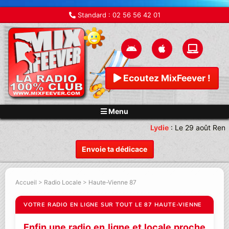
Standard :
02 56 56 42 01
Ecoutez MixFeever !
Menu
Lydie
:
Le 29 août Rende
Envoie ta dédicace
Accueil
>
Radio Locale
>
Haute-Vienne 87
VOTRE RADIO EN LIGNE SUR TOUT LE 87 HAUTE-VIENNE
Enfin une radio en ligne et locale proche