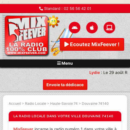
Standard :
02 56 56 42 01
Ecoutez MixFeever !
Menu
Lydie
:
Le 29 août Re
Envoie ta dédicace
Accueil
>
Radio Locale
>
Haute-Savoie 74
>
Douvaine 74140
LA RADIO LOCALE DANS VOTRE VILLE DOUVAINE 74140
MixFeever
incarne la radio numéro 1 dans votre ville à