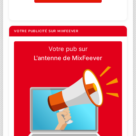
VOTRE PUBLICITÉ SUR MIXFEEVER
Votre pub sur
L'antenne de MixFeever