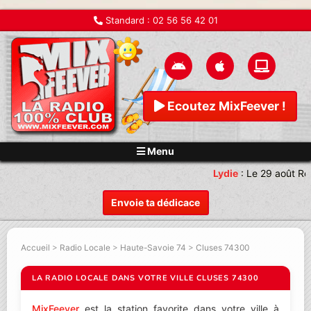
Standard :
02 56 56 42 01
Ecoutez MixFeever !
Menu
Lydie
:
Le 29 août Re
Envoie ta dédicace
Accueil
>
Radio Locale
>
Haute-Savoie 74
>
Cluses 74300
LA RADIO LOCALE DANS VOTRE VILLE CLUSES 74300
MixFeever
est la station favorite dans votre ville à