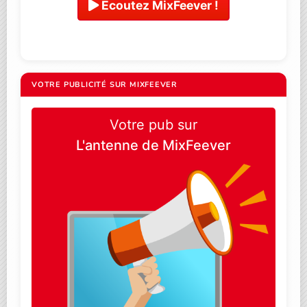
Ecoutez MixFeever !
VOTRE PUBLICITÉ SUR MIXFEEVER
Votre pub sur
L'antenne de MixFeever