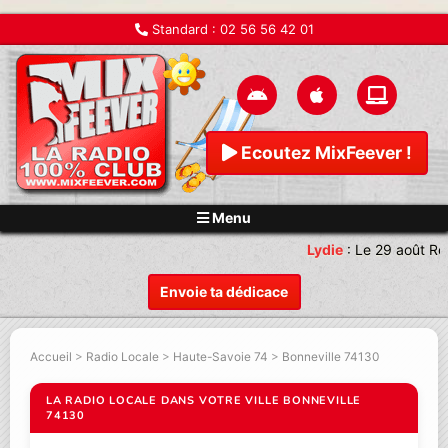
Standard :
02 56 56 42 01
Ecoutez MixFeever !
Menu
Lydie
:
Le 29 août Re
Envoie ta dédicace
Accueil
>
Radio Locale
>
Haute-Savoie 74
>
Bonneville 74130
LA RADIO LOCALE DANS VOTRE VILLE BONNEVILLE
74130