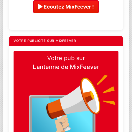
Ecoutez MixFeever !
VOTRE PUBLICITÉ SUR MIXFEEVER
Votre pub sur
L'antenne de MixFeever