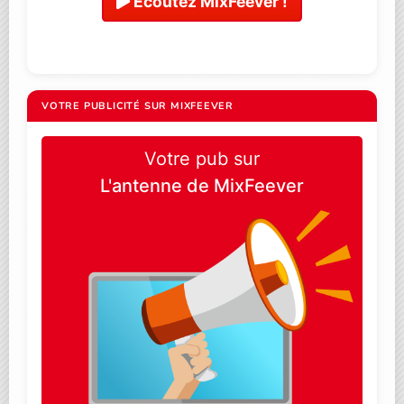
Ecoutez MixFeever !
VOTRE PUBLICITÉ SUR MIXFEEVER
Votre pub sur
L'antenne de MixFeever