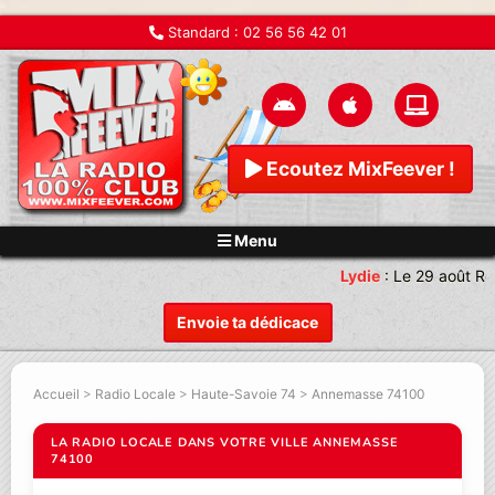
Standard :
02 56 56 42 01
Ecoutez MixFeever !
Menu
Lydie
:
Le 29 août Re
Envoie ta dédicace
Accueil
>
Radio Locale
>
Haute-Savoie 74
>
Annemasse 74100
LA RADIO LOCALE DANS VOTRE VILLE ANNEMASSE
74100