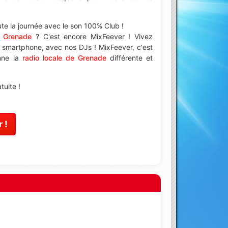
te la journée avec le son 100% Club !
à Grenade
? C'est encore MixFeever ! Vivez
e smartphone, avec nos DJs ! MixFeever, c'est
enne la
radio locale de Grenade
différente et
uite !
 !