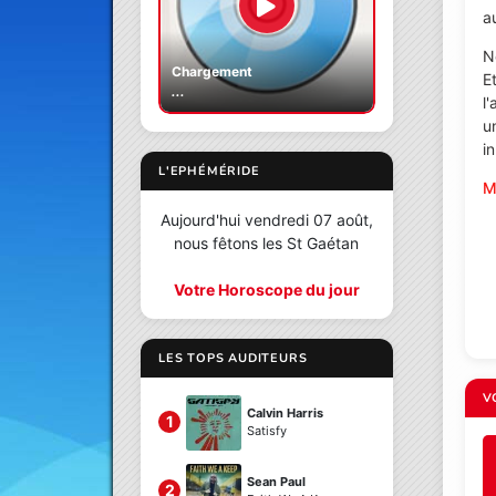
au
N
Chargement
E
...
l
u
i
L'EPHÉMÉRIDE
M
Aujourd'hui vendredi 07 août,
nous fêtons les St Gaétan
Votre Horoscope du jour
LES TOPS AUDITEURS
V
Calvin Harris
1
Satisfy
Sean Paul
2