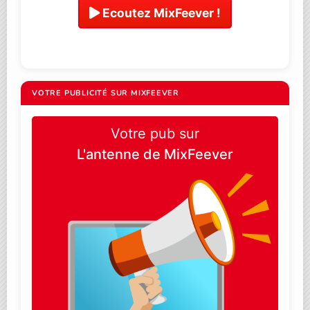
Ecoutez MixFeever !
VOTRE PUBLICITÉ SUR MIXFEEVER
Votre pub sur
L'antenne de MixFeever