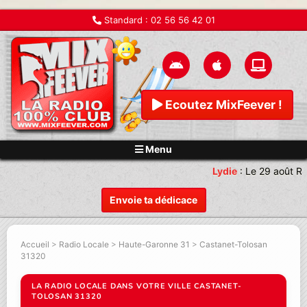
Standard :
02 56 56 42 01
Ecoutez MixFeever !
Menu
Lydie
:
Le 29 août Re
Envoie ta dédicace
Accueil
>
Radio Locale
>
Haute-Garonne 31
>
Castanet-Tolosan
31320
LA RADIO LOCALE DANS VOTRE VILLE CASTANET-
TOLOSAN 31320