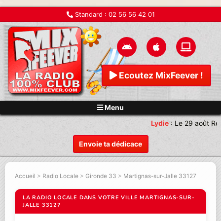
Standard :
02 56 56 42 01
Ecoutez MixFeever !
Menu
Lydie
:
Le 29 août Re
Envoie ta dédicace
Accueil
>
Radio Locale
>
Gironde 33
>
Martignas-sur-Jalle 33127
LA RADIO LOCALE DANS VOTRE VILLE MARTIGNAS-SUR-
JALLE 33127