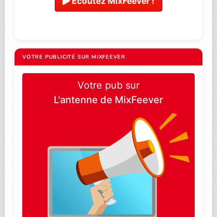
Ecoutez MixFeever !
VOTRE PUBLICITÉ SUR MIXFEEVER
Votre pub sur
L'antenne de MixFeever