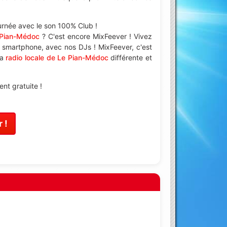
ournée avec le son 100% Club !
 Pian-Médoc
? C'est encore MixFeever ! Vivez
e smartphone, avec nos DJs ! MixFeever, c'est
la
radio locale de Le Pian-Médoc
différente et
nt gratuite !
 !