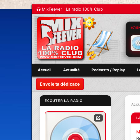
MixFeever : La radio 100% Club
E
Accueil
Actualité
Podcasts / Replay
L
Envoie ta dédicace
ECOUTER LA RADIO
Accu
L
M
R