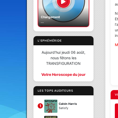
au
N
Chargement
E
...
l
u
i
L'EPHÉMÉRIDE
M
Aujourd'hui jeudi 06 août,
nous fêtons les
TRANSFIGURATION
Votre Horoscope du jour
LES TOPS AUDITEURS
V
Calvin Harris
1
Satisfy