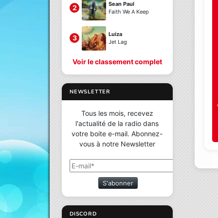
Sean Paul
2
Faith We A Keep
Luiza
3
Jet Lag
Voir le classement complet
NEWSLETTER
Tous les mois, recevez
l'actualité de la radio dans
votre boite e-mail. Abonnez-
vous à notre Newsletter
S'abonner
DISCORD