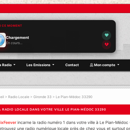
N CE MOMENT
Chargement
En cours…
a Radio
Les Emissions
Contact
Mon compte
eil
>
Radio Locale
>
Gironde 33
>
Le Pian-Médoc 33290
A RADIO LOCALE DANS VOTRE VILLE LE PIAN-MÉDOC 33290
ixFeever
incarne la radio numéro 1 dans votre ville à Le Pian-Médoc 
etrouvez une radio numérique locale près de chez vous et surtout p