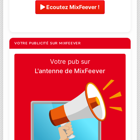
Ecoutez MixFeever !
VOTRE PUBLICITÉ SUR MIXFEEVER
Votre pub sur
L'antenne de MixFeever