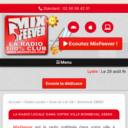
Standard :
02 56 56 42 01
Ecoutez MixFeever !
Menu
Lydie
:
Le 29 août Re
Envoie ta dédicace
Accueil
>
Radio Locale
>
Eure-et-Loir 28
>
Bonneval 28800
LA RADIO LOCALE DANS VOTRE VILLE BONNEVAL 28800
MixFeever
est la radio préférée dans votre ville à