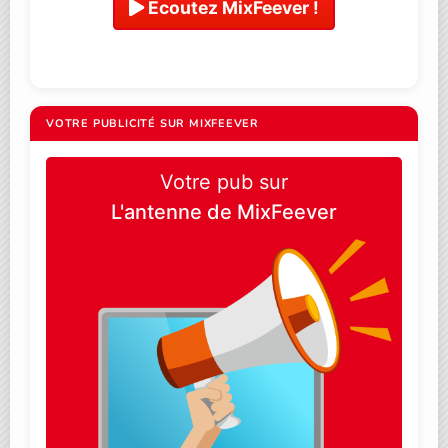
Ecoutez MixFeever !
VOTRE PUBLICITÉ SUR MIXFEEVER
Votre pub sur
L'antenne de MixFeever