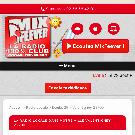
Standard :
02 56 56 42 01
Ecoutez MixFeever !
Menu
Lydie
:
Le 29 août Re
Envoie ta dédicace
Accueil
>
Radio Locale
>
Doubs 25
>
Valentigney 25700
LA RADIO LOCALE DANS VOTRE VILLE VALENTIGNEY
25700