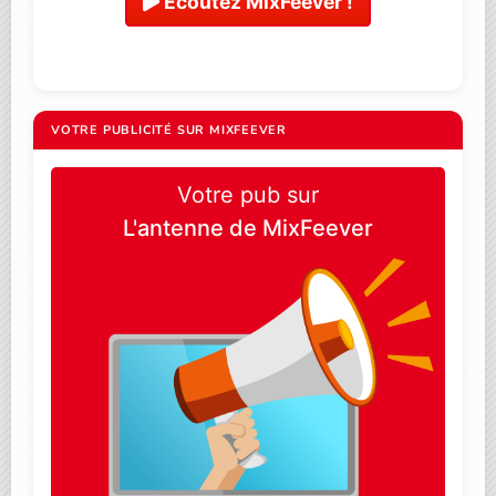
Ecoutez MixFeever !
VOTRE PUBLICITÉ SUR MIXFEEVER
Votre pub sur
L'antenne de MixFeever