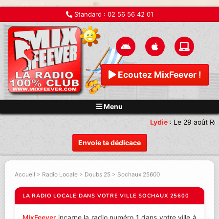
Standard :
02 56 56 42 01
Ecoutez MixFeever !
Menu
Lydie
:
Le 29 août Re
Envoie ta dédicace
Accueil
>
Radio Locale
>
Doubs 25
>
Sochaux 25600
LA RADIO LOCALE DANS VOTRE VILLE SOCHAUX 25600
MixFeever
incarne la radio numéro 1 dans votre ville à