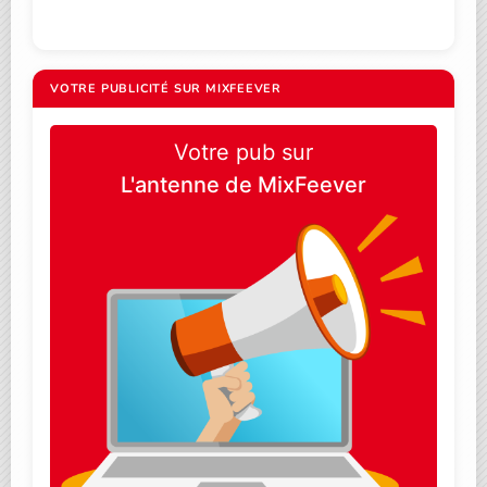
VOTRE PUBLICITÉ SUR MIXFEEVER
Votre pub sur
L'antenne de MixFeever