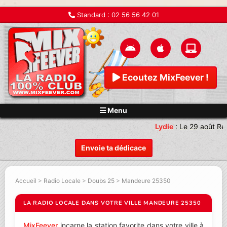
Standard :
02 56 56 42 01
Ecoutez MixFeever !
Menu
Lydie
:
Le 29 août Re
Envoie ta dédicace
Accueil
>
Radio Locale
>
Doubs 25
>
Mandeure 25350
LA RADIO LOCALE DANS VOTRE VILLE MANDEURE 25350
MixFeever
incarne la station favorite dans votre ville à