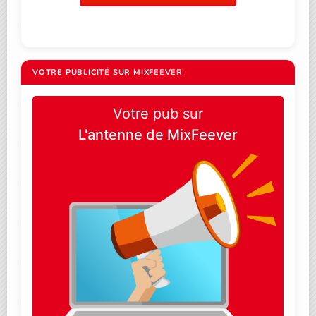
VOTRE PUBLICITÉ SUR MIXFEEVER
Votre pub sur
L'antenne de MixFeever