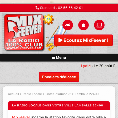
Standard :
02 56 56 42 01
Ecoutez MixFeever !
Menu
Lydie
:
Le 29 août Re
Envoie ta dédicace
Accueil
>
Radio Locale
>
Côtes-d'Armor 22
>
Lamballe 22400
LA RADIO LOCALE DANS VOTRE VILLE LAMBALLE 22400
MixFeever
incarne la station favorite dans votre ville à