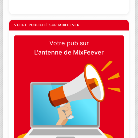
VOTRE PUBLICITÉ SUR MIXFEEVER
Votre pub sur
L'antenne de MixFeever