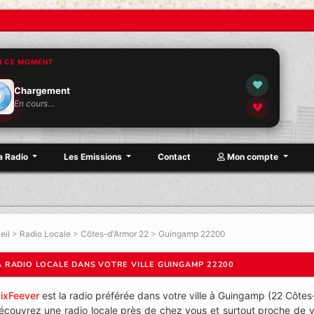
N CE MOMENT
Chargement
En cours…
a Radio
Les Emissions
Contact
Mon compte
eil
>
Radio Locale
>
Côtes-d'Armor 22
>
Guingamp 22200
A RADIO LOCALE DANS VOTRE VILLE GUINGAMP 22200
ixFeever
est la radio préférée dans votre ville à Guingamp (22 Côtes
écouvrez une radio locale près de chez vous et surtout proche de vo