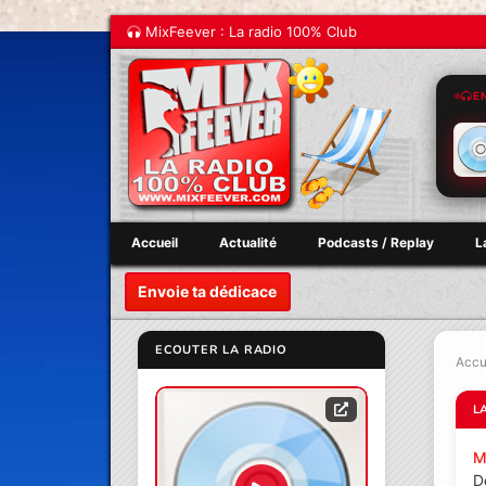
MixFeever : La radio 100% Club
E
Accueil
Actualité
Podcasts / Replay
L
Envoie ta dédicace
ECOUTER LA RADIO
Accu
L
M
D