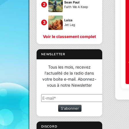
Sean Paul
2
Faith We A Keep
Luiza
3
Jet Lag
Voir le classement complet
NEWSLETTER
Tous les mois, recevez
l'actualité de la radio dans
votre boite e-mail. Abonnez-
vous à notre Newsletter
S'abonner
DISCORD