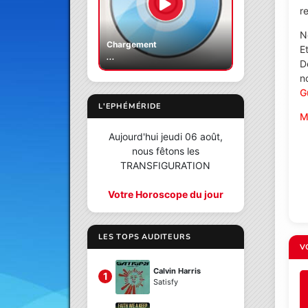
re
N
Chargement
E
...
D
n
G
L'EPHÉMÉRIDE
M
Aujourd'hui jeudi 06 août,
nous fêtons les
TRANSFIGURATION
Votre Horoscope du jour
LES TOPS AUDITEURS
V
Calvin Harris
1
Satisfy