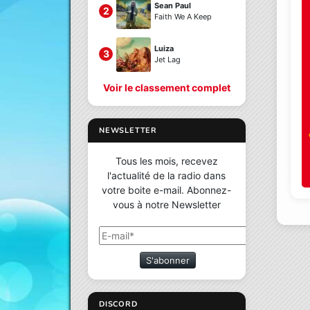
Sean Paul
2
Faith We A Keep
Luiza
3
Jet Lag
Voir le classement complet
NEWSLETTER
Tous les mois, recevez
l'actualité de la radio dans
votre boite e-mail. Abonnez-
vous à notre Newsletter
S'abonner
DISCORD