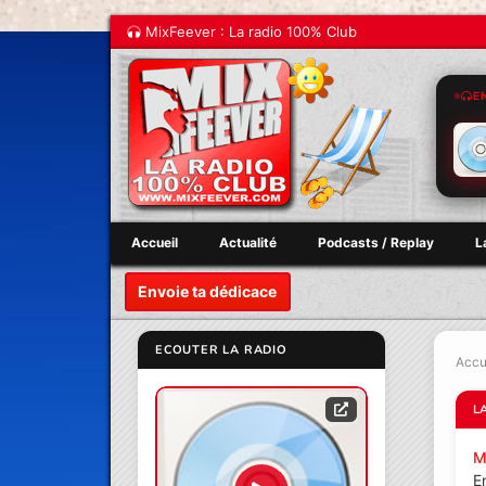
MixFeever : La radio 100% Club
E
Accueil
Actualité
Podcasts / Replay
L
Envoie ta dédicace
ECOUTER LA RADIO
Accu
L
M
E