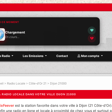
N CE MOMENT
Chargement
En cours…
a Radio
Les Emissions
Contact
Mon compte
eil
>
Radio Locale
>
Côte-d'Or 21
>
Dijon 21000
A RADIO LOCALE DANS VOTRE VILLE DIJON 21000
ixFeever
est la station favorite dans votre ville à Dijon (21 Côte-d'Or)
nfin une radio en ligne et locale à proximité de chez vous et surtout