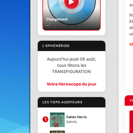
a
N
Chargement
E
...
d
u
M
L'EPHÉMÉRIDE
Aujourd'hui jeudi 06 août,
nous fêtons les
TRANSFIGURATION
Votre Horoscope du jour
V
LES TOPS AUDITEURS
Calvin Harris
1
Satisfy