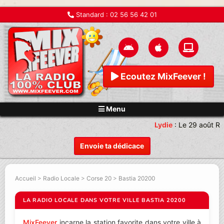
Standard :
02 56 56 42 01
Ecoutez MixFeever !
Menu
Lydie
:
Le 29 août Re
Envoie ta dédicace
Accueil
>
Radio Locale
>
Corse 20
>
Bastia 20200
LA RADIO LOCALE DANS VOTRE VILLE BASTIA 20200
MixFeever
incarne la station favorite dans votre ville à