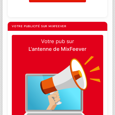
VOTRE PUBLICITÉ SUR MIXFEEVER
Votre pub sur
L'antenne de MixFeever