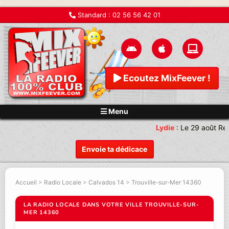
Standard :
02 56 56 42 01
Ecoutez MixFeever !
Menu
Lydie
:
Le 29 août Re
Envoie ta dédicace
Accueil
>
Radio Locale
>
Calvados 14
>
Trouville-sur-Mer 14360
LA RADIO LOCALE DANS VOTRE VILLE TROUVILLE-SUR-
MER 14360