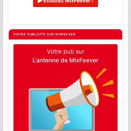
Ecoutez MixFeever !
VOTRE PUBLICITÉ SUR MIXFEEVER
Votre pub sur
L'antenne de MixFeever