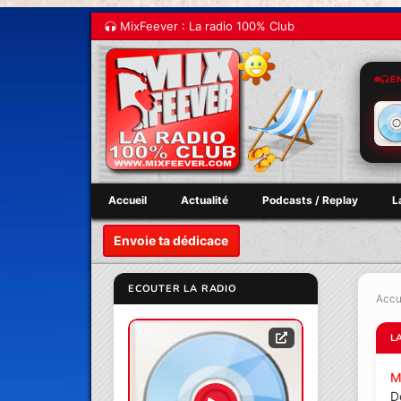
MixFeever : La radio 100% Club
E
Accueil
Actualité
Podcasts / Replay
L
Envoie ta dédicace
ECOUTER LA RADIO
Accu
L
M
D