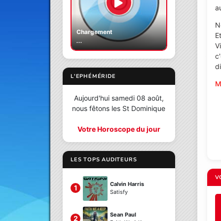
au
N
Chargement
E
...
V
c
d
L'EPHÉMÉRIDE
M
Aujourd'hui samedi 08 août,
nous fêtons les St Dominique
Votre Horoscope du jour
LES TOPS AUDITEURS
V
Calvin Harris
1
Satisfy
Sean Paul
2