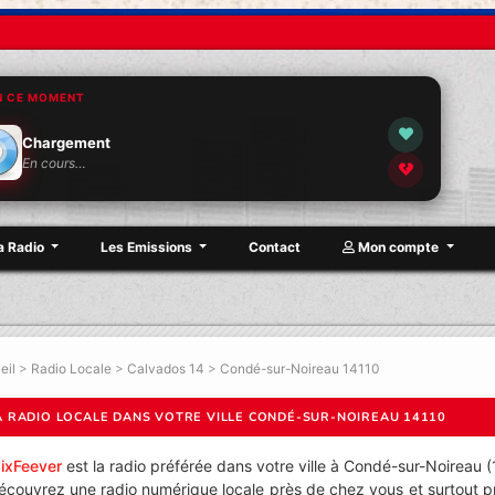
N CE MOMENT
Chargement
En cours…
a Radio
Les Emissions
Contact
Mon compte
eil
>
Radio Locale
>
Calvados 14
>
Condé-sur-Noireau 14110
A RADIO LOCALE DANS VOTRE VILLE CONDÉ-SUR-NOIREAU 14110
ixFeever
est la radio préférée dans votre ville à Condé-sur-Noireau 
écouvrez une radio numérique locale près de chez vous et surtout p