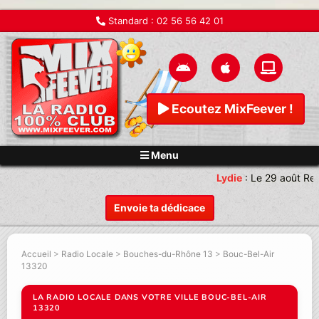
Standard :
02 56 56 42 01
Ecoutez MixFeever !
Menu
Lydie
:
Le 29 août Ren
Envoie ta dédicace
Accueil
>
Radio Locale
>
Bouches-du-Rhône 13
>
Bouc-Bel-Air
13320
LA RADIO LOCALE DANS VOTRE VILLE BOUC-BEL-AIR
13320