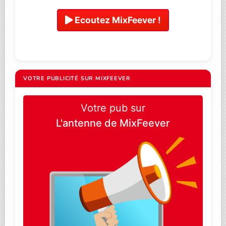
Ecoutez MixFeever !
VOTRE PUBLICITÉ SUR MIXFEEVER
Votre pub sur
L'antenne de MixFeever