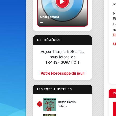
no
N
Chargement
E
...
D
n
D
L'EPHÉMÉRIDE
M
Aujourd'hui jeudi 06 août,
nous fêtons les
TRANSFIGURATION
Votre Horoscope du jour
LES TOPS AUDITEURS
V
Calvin Harris
1
Satisfy