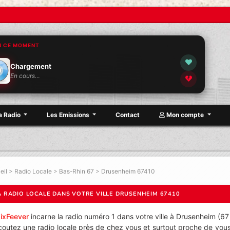
N CE MOMENT
Chargement
En cours…
a Radio
Les Emissions
Contact
Mon compte
eil
>
Radio Locale
>
Bas-Rhin 67
>
Drusenheim 67410
A RADIO LOCALE DANS VOTRE VILLE DRUSENHEIM 67410
ixFeever
incarne la radio numéro 1 dans votre ville à Drusenheim (67
coutez une radio locale près de chez vous et surtout proche de vous 