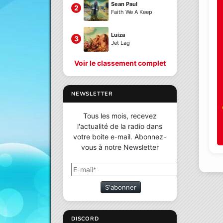
Sean Paul
2
Faith We A Keep
Luiza
3
Jet Lag
Voir le classement complet
NEWSLETTER
Tous les mois, recevez
l'actualité de la radio dans
votre boite e-mail. Abonnez-
vous à notre Newsletter
S'abonner
DISCORD