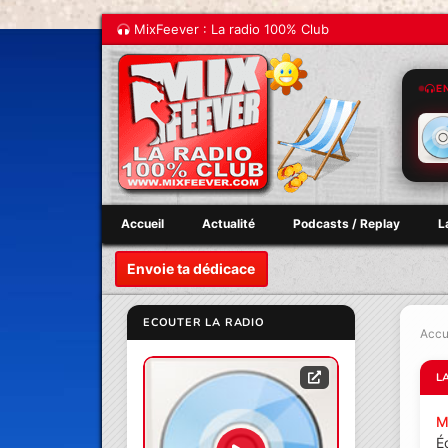
MixFeever : La radio 100% Club
E
Accueil
Actualité
Podcasts / Replay
L
Envoie ta dédicace
ECOUTER LA RADIO
Accu
L
M
É