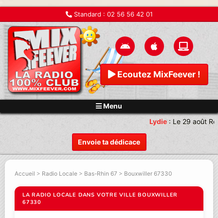
Standard :
02 56 56 42 01
Ecoutez MixFeever !
Menu
Lydie
:
Le 29 août Re
Envoie ta dédicace
Accueil
>
Radio Locale
>
Bas-Rhin 67
>
Bouxwiller 67330
LA RADIO LOCALE DANS VOTRE VILLE BOUXWILLER
67330