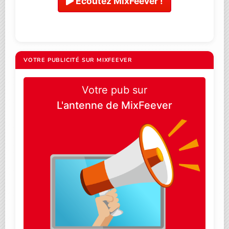
Ecoutez MixFeever !
VOTRE PUBLICITÉ SUR MIXFEEVER
Votre pub sur
L'antenne de MixFeever