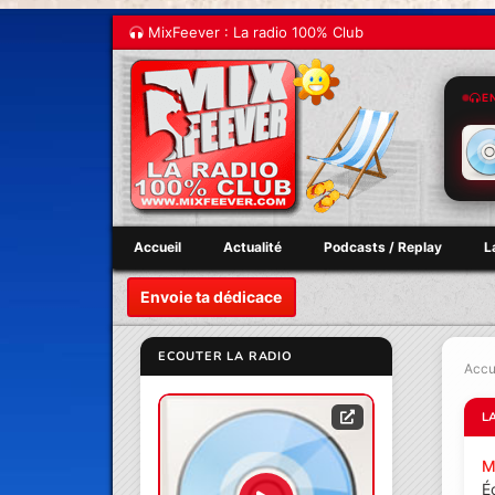
MixFeever : La radio 100% Club
E
Accueil
Actualité
Podcasts / Replay
L
Envoie ta dédicace
ECOUTER LA RADIO
Accu
L
M
É