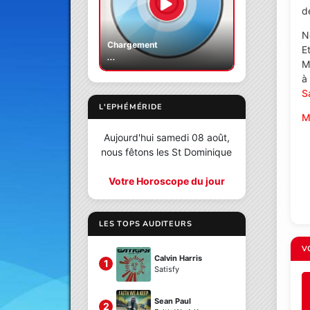
d
N
Chargement
E
...
M
à
S
L'EPHÉMÉRIDE
M
Aujourd'hui samedi 08 août,
nous fêtons les St Dominique
Votre Horoscope du jour
LES TOPS AUDITEURS
V
Calvin Harris
1
Satisfy
Sean Paul
2