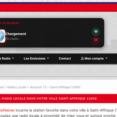
N CE MOMENT
Chargement
En cours…
a Radio
Les Emissions
Contact
Mon compte
eil
>
Radio Locale
>
Aveyron 12
>
Saint-Affrique 12400
A RADIO LOCALE DANS VOTRE VILLE SAINT-AFFRIQUE 12400
ixFeever
incarne la station favorite dans votre ville à Saint-Affrique 
coutez une radio locale à proximité de chez vous et surtout proche 