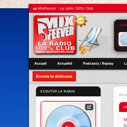
MixFeever : La radio 100% Club
E
Accueil
Actualité
Podcasts / Replay
L
Envoie ta dédicace
ECOUTER LA RADIO
Accu
L
M
D