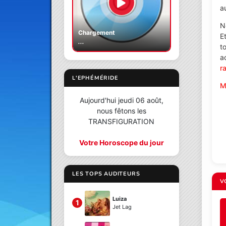
a
N
Chargement
E
...
t
a
r
L'EPHÉMÉRIDE
M
Aujourd'hui jeudi 06 août,
nous fêtons les
TRANSFIGURATION
Votre Horoscope du jour
LES TOPS AUDITEURS
V
Luiza
1
Jet Lag