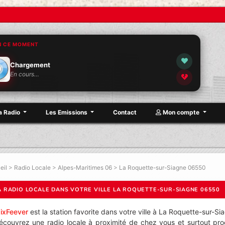
N CE MOMENT
Chargement
En cours…
a Radio
Les Emissions
Contact
Mon compte
eil
>
Radio Locale
>
Alpes-Maritimes 06
>
La Roquette-sur-Siagne 06550
A RADIO LOCALE DANS VOTRE VILLE LA ROQUETTE-SUR-SIAGNE 06550
ixFeever
est la station favorite dans votre ville à La Roquette-sur-S
écouvrez une radio locale à proximité de chez vous et surtout pro