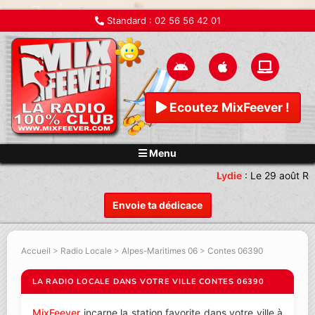
Standard :
02 56 56 42 01
Ecoutez MixFeever !
Menu
Lydie
:
Le 29 août Re
Envoie ta dédicace
Accueil
>
Radio Locale
>
Alpes-Maritimes 06
>
Contes 06390
LA RADIO LOCALE DANS VOTRE VILLE CONTES 06390
MixFeever
incarne la station favorite dans votre ville à