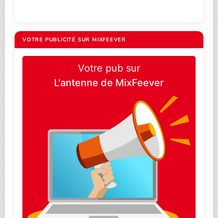
VOTRE PUBLICITÉ SUR MIXFEEVER
Votre pub sur
L'antenne de MixFeever