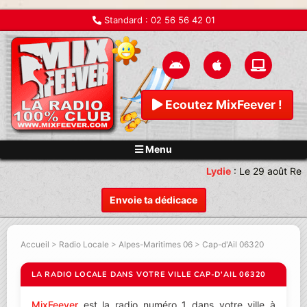
Standard :
02 56 56 42 01
Ecoutez MixFeever !
Menu
Lydie
:
Le 29 août Ren
Envoie ta dédicace
Accueil
>
Radio Locale
>
Alpes-Maritimes 06
>
Cap-d'Ail 06320
LA RADIO LOCALE DANS VOTRE VILLE CAP-D'AIL 06320
MixFeever
est la radio numéro 1 dans votre ville à