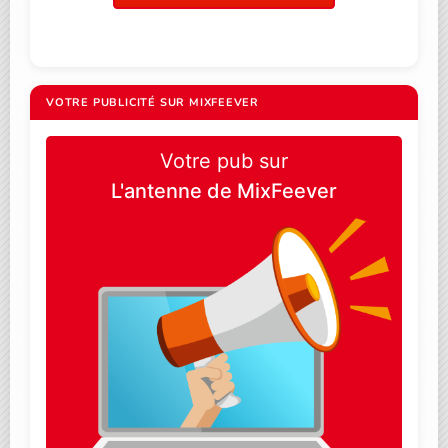
VOTRE PUBLICITÉ SUR MIXFEEVER
Votre pub sur
L'antenne de MixFeever