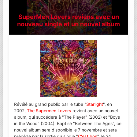
SuperMen Lovers reviens avec un
nouveau single et un nouvel album
Révélé au grand public par le tube "
Starlight
", en
2002,
The Supermen Lovers
revient avec un nouvel
album, qui succédera à "The Player" (2002) et "Boys
in the Wood" (2004). Baptisé "Between The Ages", ce
nouvel album sera disponible le 7 novembre et sera
précédé par la sortie du single "
C'est bon
", le 24