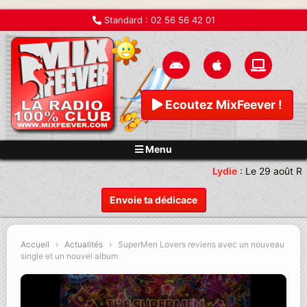
Standard :
02 56 56 42 01
Ecoutez MixFeever !
Menu
Lydie
:
Le 29 août Re
Envoie ta dédicace
Accueil
›
Actualités
›
SuperMen Lovers reviens avec un nouveau
single et un nouvel album