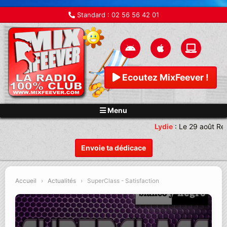
Standard :
02 56 56 42 01
Ecoutez MixFeever !
Menu
Lydie
:
Le 29 août Ren
Envoie ta dédicace
Accueil
›
Actualités
›
SuperClass - Satisfaction