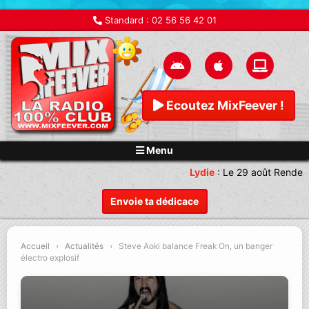
Standard :
02 56 56 42 01
Ecoutez MixFeever !
Menu
Lydie
:
Le 29 août Rendez-
Envoie ta dédicace
Accueil
›
Actualités
›
Steve Aoki balance Freak On, un banger
électro explosif