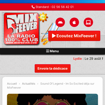
Standard :
02 56 56 42 01
Ecoutez MixFeever !
Menu
Lydie
:
Le 29 août R
Envoie ta dédicace
Accueil
›
Actualités
›
Sound Of Legend - Im So Excited déja sur
MixFeever