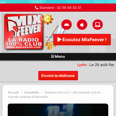
Standard :
02 56 56 42 01
Ecoutez MixFeever !
Menu
Lydie
:
Le 29 août Rend
Envoie ta dédicace
Accueil
›
Actualités
›
Soprano lance DJ : clip karaoké viral et
tournée surprise à Marseille