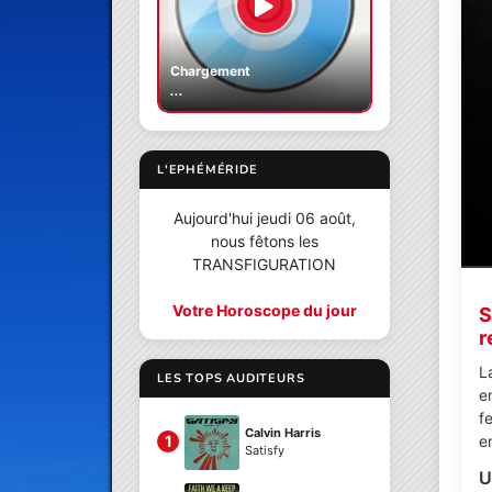
Chargement
...
L'EPHÉMÉRIDE
Aujourd'hui jeudi 06 août,
nous fêtons les
TRANSFIGURATION
Votre Horoscope du jour
S
r
L
LES TOPS AUDITEURS
e
f
Calvin Harris
e
1
Satisfy
U