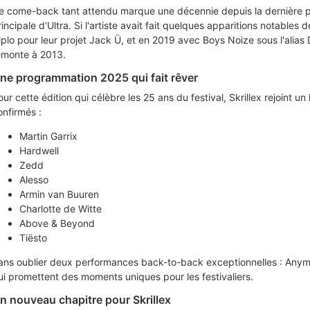
e come-back tant attendu marque une décennie depuis la dernière pe
rincipale d'Ultra. Si l'artiste avait fait quelques apparitions notabl
iplo pour leur projet Jack Ü, et en 2019 avec Boys Noize sous l'alias 
emonte à 2013.
ne programmation 2025 qui fait rêver
ur cette édition qui célèbre les 25 ans du festival, Skrillex rejoint un 
onfirmés :
Martin Garrix
Hardwell
Zedd
Alesso
Armin van Buuren
Charlotte de Witte
Above & Beyond
Tiësto
ans oublier deux performances back-to-back exceptionnelles : An
ui promettent des moments uniques pour les festivaliers.
n nouveau chapitre pour Skrillex