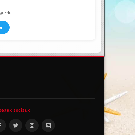
gez-le !
er
seaux sociaux