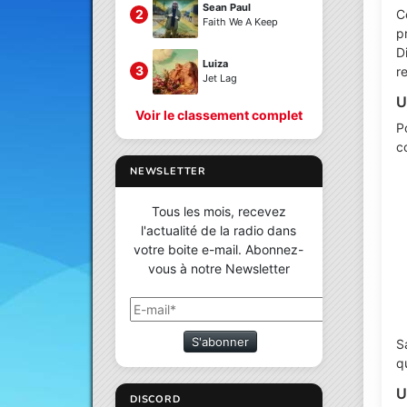
Sean Paul
C
2
Faith We A Keep
p
D
Luiza
3
r
Jet Lag
U
Voir le classement complet
Po
c
NEWSLETTER
Tous les mois, recevez
l'actualité de la radio dans
votre boite e-mail. Abonnez-
vous à notre Newsletter
S'abonner
S
q
U
DISCORD