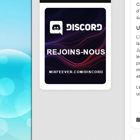
C
d
s
U
L
l
J
l
p
m
e
L
u