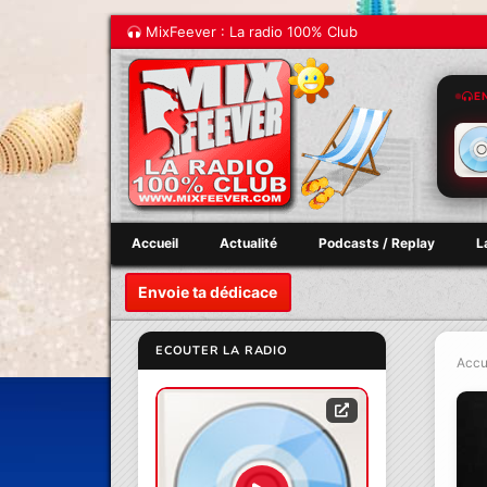
MixFeever : La radio 100% Club
E
Accueil
Actualité
Podcasts / Replay
L
Envoie ta dédicace
ECOUTER LA RADIO
Accu