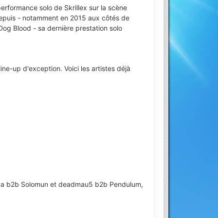
rformance solo de Skrillex sur la scène
es depuis - notamment en 2015 aux côtés de
Dog Blood - sa dernière prestation solo
line-up d'exception. Voici les artistes déjà
yma b2b Solomun et deadmau5 b2b Pendulum,