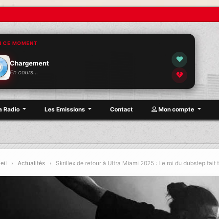
N CE MOMENT
Chargement
En cours…
a Radio
Les Emissions
Contact
Mon compte
eil
›
Actualités
›
Skrillex de retour à Ultra Miami 2025 : Le roi du dubstep fait