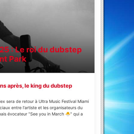
025 : Le roi du dubstep
ont Park
ans après, le king du dubstep
llex sera de retour à Ultra Music Festival Miami
aux entre l'artiste et les organisateurs du
 mais évocateur "See you in March 🐣" qui a