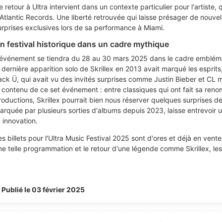
e retour à Ultra intervient dans un contexte particulier pour l'artist
'Atlantic Records. Une liberté retrouvée qui laisse présager de nouv
urprises exclusives lors de sa performance à Miami.
n festival historique dans un cadre mythique
'événement se tiendra du 28 au 30 mars 2025 dans le cadre embléma
a dernière apparition solo de Skrillex en 2013 avait marqué les espr
ack Ü, qui avait vu des invités surprises comme Justin Bieber et CL 
e contenu de ce set événement : entre classiques qui ont fait sa ren
roductions, Skrillex pourrait bien nous réserver quelques surprises de
arquée par plusieurs sorties d'albums depuis 2023, laisse entrevoir 
t innovation.
es billets pour l'Ultra Music Festival 2025 sont d'ores et déjà en vent
ne telle programmation et le retour d'une légende comme Skrillex, les p
Publié le 03 février 2025