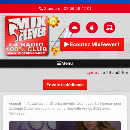
Standard :
02 56 56 42 01
Ecoutez MixFeever !
Menu
Lydie
:
Le 29 août Rend
Envoie ta dédicace
Accueil
›
Actualités
›
Shakira dévoile "Zoo" avec Ed Sheeran pour
Zootopie 2 pour bien commencer la Nouvelle Année 2026 avec
MixFeever