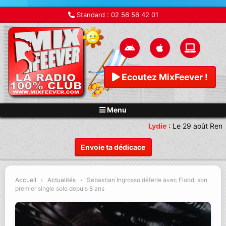
Standard :
02 56 56 42 01
Ecoutez MixFeever !
Menu
Lydie
:
Le 29 août Rend
Envoie ta dédicace
Accueil
›
Actualités
›
Sebastian Ingrosso déferle avec Flood, son
premier single solo depuis 8 ans