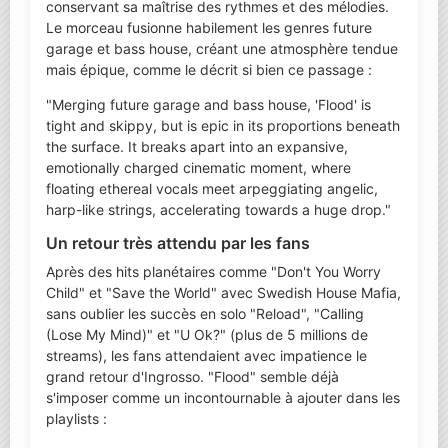
conservant sa maîtrise des rythmes et des mélodies.
Le morceau fusionne habilement les genres future
garage et bass house, créant une atmosphère tendue
mais épique, comme le décrit si bien ce passage :
"Merging future garage and bass house, 'Flood' is
tight and skippy, but is epic in its proportions beneath
the surface. It breaks apart into an expansive,
emotionally charged cinematic moment, where
floating ethereal vocals meet arpeggiating angelic,
harp-like strings, accelerating towards a huge drop."
Un retour très attendu par les fans
Après des hits planétaires comme "Don't You Worry
Child" et "Save the World" avec Swedish House Mafia,
sans oublier les succès en solo "Reload", "Calling
(Lose My Mind)" et "U Ok?" (plus de 5 millions de
streams), les fans attendaient avec impatience le
grand retour d'Ingrosso. "Flood" semble déjà
s'imposer comme un incontournable à ajouter dans les
playlists :