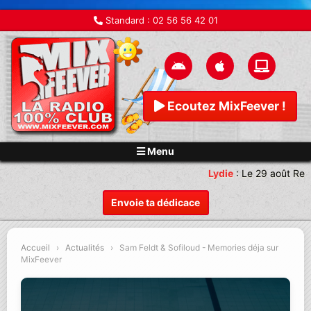
Standard :
02 56 56 42 01
Ecoutez MixFeever !
Menu
Lydie
:
Le 29 août Ren
Envoie ta dédicace
Accueil
›
Actualités
›
Sam Feldt & Sofiloud - Memories déja sur
MixFeever