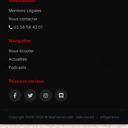
Informations
Mentions Légales
Nous contacter
02 56 56 42 01
Navigation
Nous écouter
Actualités
Podcasts
Réseaux sociaux
Copyright 2008-2026 © MixFeever.com
radio locale
·
infogerance