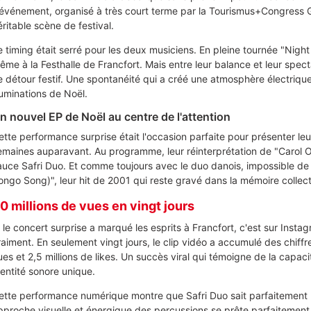
'événement, organisé à très court terme par la Tourismus+Congress
éritable scène de festival.
e timing était serré pour les deux musiciens. En pleine tournée "Night 
ême à la Festhalle de Francfort. Mais entre leur balance et leur specta
e détour festif. Une spontanéité qui a créé une atmosphère électrique
lluminations de Noël.
n nouvel EP de Noël au centre de l'attention
ette performance surprise était l'occasion parfaite pour présenter leu
emaines auparavant. Au programme, leur réinterprétation de "Carol Of 
auce Safri Duo. Et comme toujours avec le duo danois, impossible de 
ongo Song)", leur hit de 2001 qui reste gravé dans la mémoire collec
0 millions de vues en vingt jours
i le concert surprise a marqué les esprits à Francfort, c'est sur Inst
raiment. En seulement vingt jours, le clip vidéo a accumulé des chiffr
ues et 2,5 millions de likes. Un succès viral qui témoigne de la capac
dentité sonore unique.
ette performance numérique montre que Safri Duo sait parfaitement n
pproche visuelle et énergique des percussions se prête parfaitement