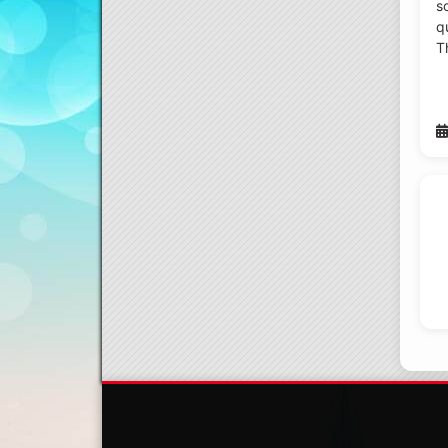
s
q
T