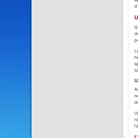
d
U
Q
d
p
L
h
s
to
U
A
n
d
U
r
l
L