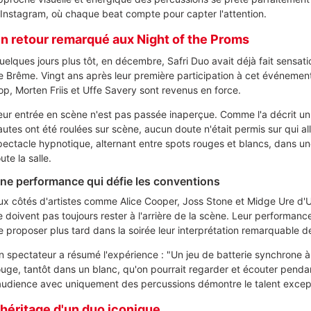
'Instagram, où chaque beat compte pour capter l'attention.
n retour remarqué aux Night of the Proms
uelques jours plus tôt, en décembre, Safri Duo avait déjà fait sensat
e Brême. Vingt ans après leur première participation à cet événemen
op, Morten Friis et Uffe Savery sont revenus en force.
eur entrée en scène n'est pas passée inaperçue. Comme l'a décrit u
autes ont été roulées sur scène, aucun doute n'était permis sur qui all
pectacle hypnotique, alternant entre spots rouges et blancs, dans une 
ute la salle.
ne performance qui défie les conventions
ux côtés d'artistes comme Alice Cooper, Joss Stone et Midge Ure d'Ul
e doivent pas toujours rester à l'arrière de la scène. Leur performance
e proposer plus tard dans la soirée leur interprétation remarquable de
n spectateur a résumé l'expérience : "Un jeu de batterie synchrone à 
ouge, tantôt dans un blanc, qu'on pourrait regarder et écouter penda
'audience avec uniquement des percussions démontre le talent excep
'héritage d'un duo iconique