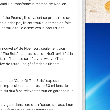
 GmbH, a transformé le marché de Noël en
of the Proms", ils devaient se produire le soir
cle principal, ils ont trouvé le temps de faire
 parmi la foule dense venue profiter des
r nouvel EP de Noël, sorti seulement trois
The Bells", un classique de Noël revisité à la
faire l'impasse sur "Played-A-Live (The
tive de toute une génération clubbers.
agram que "Carol Of The Bells" explose
es impressionnants : près de 50 millions de
ité du duo à se réinventer tout en gardant leur
aviguer dans l'ère des réseaux sociaux. Leur
 aux formats courts et percutants