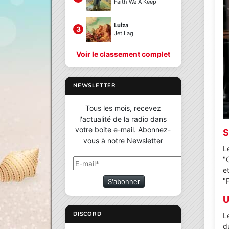
Faith We A Keep
Luiza
3
Jet Lag
Voir le classement complet
NEWSLETTER
Tous les mois, recevez
l'actualité de la radio dans
votre boite e-mail. Abonnez-
S
vous à notre Newsletter
L
"
e
"
S'abonner
U
DISCORD
L
d