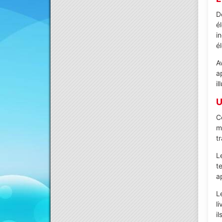
D
é
i
é
A
a
i
U
C
m
t
L
t
a
L
l
il