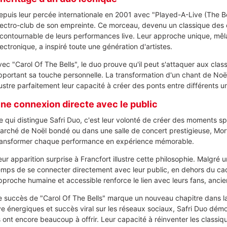
epuis leur percée internationale en 2001 avec "Played-A-Live (The B
lectro-club de son empreinte. Ce morceau, devenu un classique des cl
ncontournable de leurs performances live. Leur approche unique, mêl
lectronique, a inspiré toute une génération d'artistes.
vec "Carol Of The Bells", le duo prouve qu'il peut s'attaquer aux cla
pportant sa touche personnelle. La transformation d'un chant de Noël
llustre parfaitement leur capacité à créer des ponts entre différents 
ne connexion directe avec le public
e qui distingue Safri Duo, c'est leur volonté de créer des moments s
arché de Noël bondé ou dans une salle de concert prestigieuse, Mor
ransformer chaque performance en expérience mémorable.
eur apparition surprise à Francfort illustre cette philosophie. Malgré u
emps de se connecter directement avec leur public, en dehors du ca
pproche humaine et accessible renforce le lien avec leurs fans, an
e succès de "Carol Of The Bells" marque un nouveau chapitre dans la
ive énergiques et succès viral sur les réseaux sociaux, Safri Duo démo
s ont encore beaucoup à offrir. Leur capacité à réinventer les classiqu