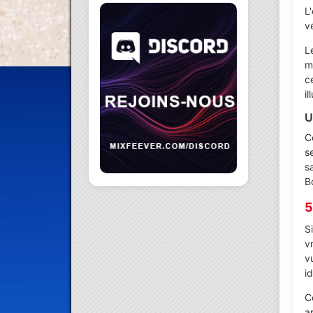
L
v
L
m
c
i
U
C
s
s
B
5
S
v
v
i
C
a