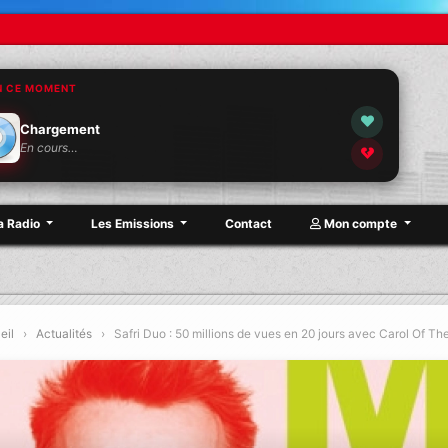
N CE MOMENT
Chargement
En cours…
a Radio
Les Emissions
Contact
Mon compte
eil
›
Actualités
›
Safri Duo : 50 millions de vues en 20 jours avec Carol Of The