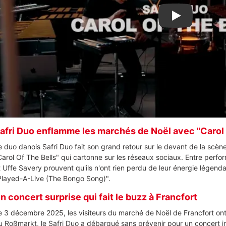
Lire la vid
afri Duo enflamme les marchés de Noël avec "Carol 
e duo danois Safri Duo fait son grand retour sur le devant de la scè
Carol Of The Bells" qui cartonne sur les réseaux sociaux. Entre perfor
t Uffe Savery prouvent qu'ils n'ont rien perdu de leur énergie légenda
Played-A-Live (The Bongo Song)".
n concert surprise qui fait le buzz à Francfort
e 3 décembre 2025, les visiteurs du marché de Noël de Francfort ont eu
u Roßmarkt, le Safri Duo a débarqué sans prévenir pour un concert i