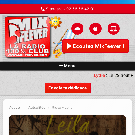
Standard :
02 56 56 42 01
Ecoutez MixFeever !
Menu
Lydie
:
Le 29 août Re
Envoie ta dédicace
Accueil
›
Actualités
›
Ridsa - Leila