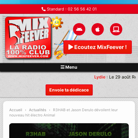
Standard :
02 56 56 42 01
Ecoutez MixFeever !
Menu
Lydie
:
Le 29 août Ren
Envoie ta dédicace
Accueil
›
Actualités
›
R3HAB et Jason Derulo dévoilent leur
nouveau hit électro Animal