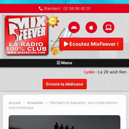
Standard :
02 56 56 42 01
Ecoutez MixFeever !
Menu
Lydie
:
Le 29 août Rende
Envoie ta dédicace
Accueil
›
Actualités
›
Ofenbach et Starsailor : leur collab électro-
rock inattendue